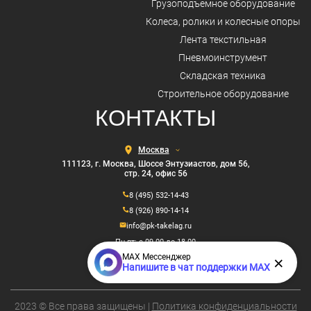
Грузоподъемное оборудование
Колеса, ролики и колесные опоры
Лента текстильная
Пневмоинструмент
Складская техника
Строительное оборудование
КОНТАКТЫ
Выберите
город
111123, г. Москва, Шоссе Энтузиастов, дом 56,
стр. 24, офис 56
8 (495) 532-14-43
8 (926) 890-14-14
info@pk-takelag.ru
Пн-пт: с 09.00 до 18.00
MAX Мессенджер
×
Напишите в чат поддержки MAX
2023 © Все права защищены |
Политика конфиденциальности