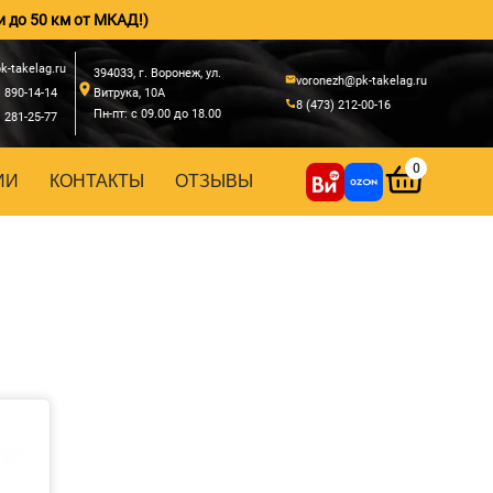
и до 50 км от МКАД!)
k-takelag.ru
394033, г. Воронеж, ул.
voronezh@pk-takelag.ru
) 890-14-14
Витрука, 10А
8 (473) 212-00-16
Пн-пт: с 09.00 до 18.00
) 281-25-77
0
ИИ
КОНТАКТЫ
ОТЗЫВЫ