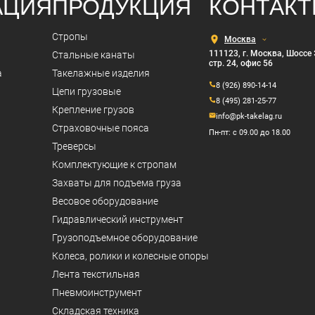
АЦИЯ
ПРОДУКЦИЯ
КОНТАК
Выберите
Стропы
город
111123, г. Москва, Шоссе 
Стальные канаты
стр. 24, офис 56
а
Такелажные изделия
8 (926) 890-14-14
Цепи грузовые
8 (495) 281-25-77
Крепление грузов
info@pk-takelag.ru
Страховочные пояса
Пн-пт: с 09.00 до 18.00
Треверсы
Комплектующие к стропам
Захваты для подъема груза
Весовое оборудование
Гидравлический инструмент
Грузоподъемное оборудование
Колеса, ролики и колесные опоры
Лента текстильная
Пневмоинструмент
Складская техника