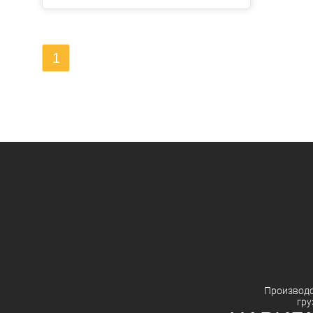
1
Производ
гру