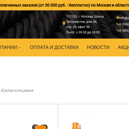
лаченных заказов (от 30 000 руб. - бесплатно) по Москве и област
111123, г. Москва, Шоссе
info@p
Энтузиастов, дом 56,
8 (926
стр. 24, офис 56
8 (495
Пн-пт: с 09.00 до 18.00
МПАНИИ
ОПЛАТА И ДОСТАВКА
НОВОСТИ
АКЦ
е
Балки концевые