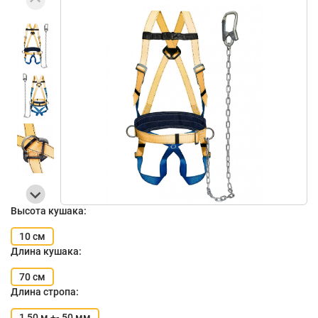
Высота кушака:
10 см
Длина кушака:
70 см
Длина стропа:
1,50 м +- 50 мм