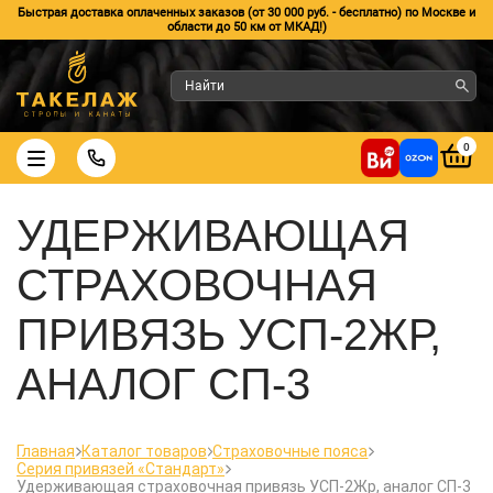
Быстрая доставка оплаченных заказов (от 30 000 руб. - бесплатно) по Москве и
области до 50 км от МКАД!)
0
УДЕРЖИВАЮЩАЯ
СТРАХОВОЧНАЯ
ПРИВЯЗЬ УСП-2ЖР,
АНАЛОГ СП-3
Главная
Каталог товаров
Страховочные пояса
Серия привязей «Стандарт»
Удерживающая страховочная привязь УСП-2Жр, аналог СП-3