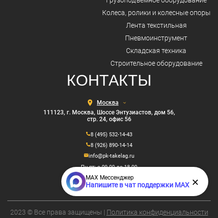
Грузоподъемное оборудование
Колеса, ролики и колесные опоры
Лента текстильная
Пневмоинструмент
Складская техника
Строительное оборудование
КОНТАКТЫ
Выберите
город
111123, г. Москва, Шоссе Энтузиастов, дом 56,
стр. 24, офис 56
8 (495) 532-14-43
8 (926) 890-14-14
info@pk-takelag.ru
Пн-пт: с 09.00 до 18.00
MAX Мессенджер
×
Напишите в чат поддержки MAX
2023 © Все права защищены |
Политика конфиденциальности