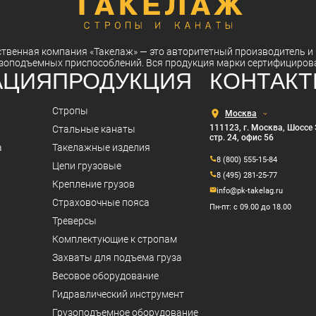
ственная компания
«Такелаж»
— это авторитетный
производитель
и
зоподъемных приспособлений. Вся
продукция
марки
сертифициров
АЦИЯ
ПРОДУКЦИЯ
КОНТАК
Выберите
Стропы
город
111123, г. Москва, Шоссе 
Стальные канаты
стр. 24, офис 56
а
Такелажные изделия
8 (800) 555-15-84
Цепи грузовые
8 (495) 281-25-77
Крепление грузов
info@pk-takelag.ru
Страховочные пояса
Пн-пт: с 09.00 до 18.00
Треверсы
Комплектующие к стропам
Захваты для подъема груза
Весовое оборудование
Гидравлический инструмент
Грузоподъемное оборудование