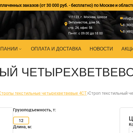
лаченных заказов (от 30 000 руб. - бесплатно) по Москве и област
111123, г. Москва, Шоссе
info@p
Энтузиастов, дом 56,
8 (800
стр. 24, офис 56
8 (495
Пн-пт: с 09.00 до 18.00
МПАНИИ
ОПЛАТА И ДОСТАВКА
НОВОСТИ
АКЦ
ЫЙ ЧЕТЫРЕХВЕТВЕВОЙ
Стропы текстильные четырехветвевые 4СТ
Строп текстильный ч
Грузоподъемность, т:
Ц
12
К
Длина, м: