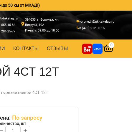
и до 50 км от МКАД!)
k-takelag.ru
394033, г. Воронеж, ул.
voronezh@pk-takelag.ru
) 555-15-84
Витрука, 10А
8 (473) 212-00-16
Пн-пт: с 09.00 до 18.00
) 281-25-77
0
ИИ
КОНТАКТЫ
ОТЗЫВЫ
 4СТ 12Т
етырехветвевой 4СТ 12т
ена:
По запросу
оличество, шт