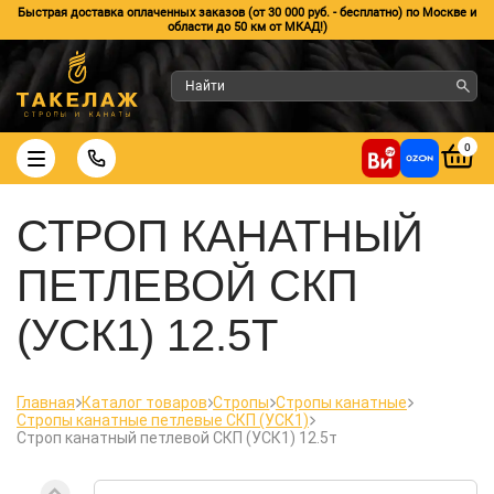
Быстрая доставка оплаченных заказов (от 30 000 руб. - бесплатно) по Москве и
области до 50 км от МКАД!)
0
СТРОП КАНАТНЫЙ
ПЕТЛЕВОЙ СКП
(УСК1) 12.5Т
Главная
Каталог товаров
Стропы
Стропы канатные
Стропы канатные петлевые СКП (УСК1)
Строп канатный петлевой СКП (УСК1) 12.5т