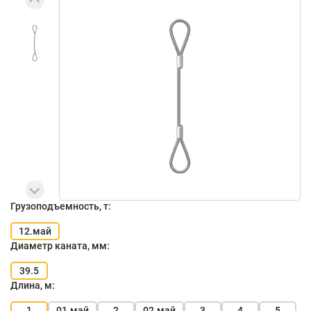
Грузоподъемность, т:
12.май
Диаметр каната, мм:
39.5
Длина, м:
1
01.май
2
02.май
3
4
5