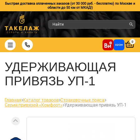
Быстрая доставка оплаченных заказов (от 30 000 руб. - бесплатно) по Москве и
области до 50 км от МКАД!)
0
УДЕРЖИВАЮЩАЯ
ПРИВЯЗЬ УП-1
Главная
Каталог товаров
Страховочные пояса
Серия привязей «Комфорт»
Удерживающая привязь УП-1