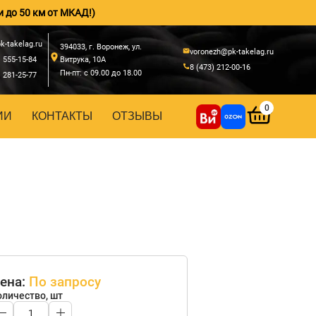
и до 50 км от МКАД!)
k-takelag.ru
394033, г. Воронеж, ул.
voronezh@pk-takelag.ru
) 555-15-84
Витрука, 10А
8 (473) 212-00-16
Пн-пт: с 09.00 до 18.00
) 281-25-77
0
ИИ
КОНТАКТЫ
ОТЗЫВЫ
ена:
По запросу
оличество, шт