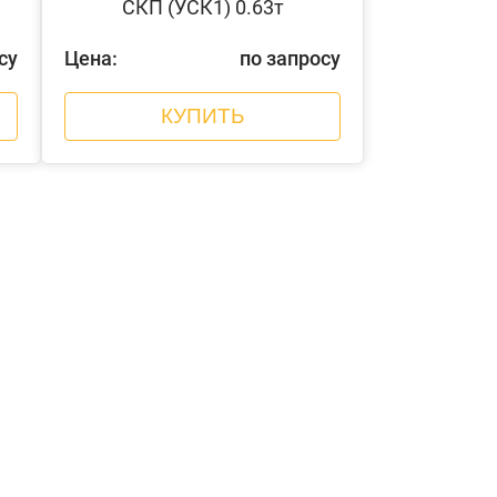
СКП (УСК1) 0.63т
су
Цена:
по запросу
КУПИТЬ