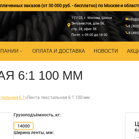
лаченных заказов (от 30 000 руб. - бесплатно) по Москве и област
111123, г. Москва, Шоссе
info@p
Энтузиастов, дом 56,
8 (800
стр. 24, офис 56
8 (495
Пн-пт: с 09.00 до 18.00
МПАНИИ
ОПЛАТА И ДОСТАВКА
НОВОСТИ
АКЦ
Я 6:1 100 ММ
тильная 6:1
Лента текстильная 6:1 100 мм
Грузоподъёмность, кг:
Ц
14000
К
Ширина ленты, мм: