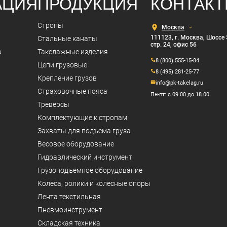
АЦИЯ
ПРОДУКЦИЯ
КОНТАК
Выберите
Стропы
город
111123, г. Москва, Шоссе 
Стальные канаты
стр. 24, офис 56
а
Такелажные изделия
8 (800) 555-15-84
Цепи грузовые
8 (495) 281-25-77
Крепление грузов
info@pk-takelag.ru
Страховочные пояса
Пн-пт: с 09.00 до 18.00
Треверсы
Комплектующие к стропам
Захваты для подъема груза
Весовое оборудование
Гидравлический инструмент
Грузоподъемное оборудование
Колеса, ролики и колесные опоры
Лента текстильная
Пневмоинструмент
Складская техника