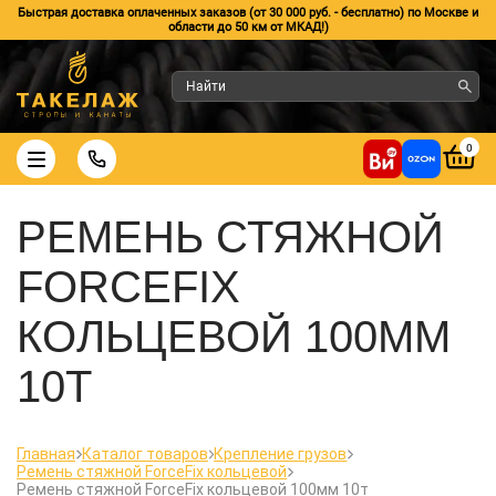
Быстрая доставка оплаченных заказов (от 30 000 руб. - бесплатно) по Москве и
области до 50 км от МКАД!)
0
РЕМЕНЬ СТЯЖНОЙ
FORCEFIX
КОЛЬЦЕВОЙ 100ММ
10Т
Главная
Каталог товаров
Крепление грузов
Ремень стяжной ForceFix кольцевой
Ремень стяжной ForceFix кольцевой 100мм 10т