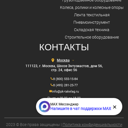
Грузоподъемное оборудование
Колеса, ролики и колесные опоры
Лента текстильная
Пневмоинструмент
Складская техника
Строительное оборудование
КОНТАКТЫ
Выберите
город
111123, г. Москва, Шоссе Энтузиастов, дом 56,
стр. 24, офис 56
8 (800) 555-15-84
8 (495) 281-25-77
info@pk-takelag.ru
Пн-пт: с 09.00 до 18.00
MAX Мессенджер
×
Напишите в чат поддержки MAX
2023 © Все права защищены |
Политика конфиденциальности