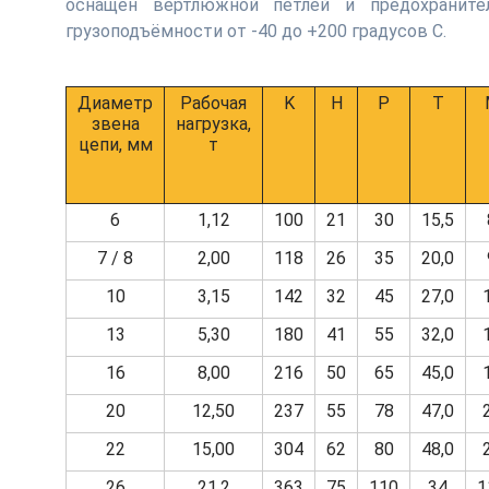
оснащён вертлюжной петлёй и предохраните
грузоподъёмности от -40 до +200 градусов С.
Диаметр
Рабочая
K
H
Р
T
звена
нагрузка,
цепи, мм
т
6
1,12
100
21
30
15,5
7 / 8
2,00
118
26
35
20,0
10
3,15
142
32
45
27,0
13
5,30
180
41
55
32,0
16
8,00
216
50
65
45,0
20
12,50
237
55
78
47,0
22
15,00
304
62
80
48,0
26
21,2
363
75
110
34
1