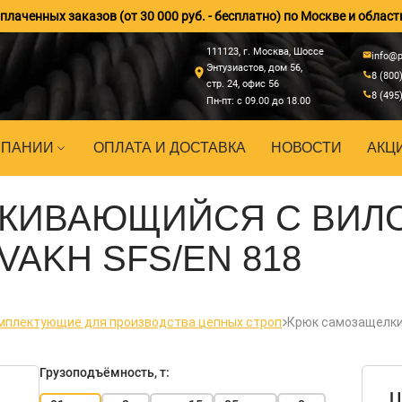
лаченных заказов (от 30 000 руб. - бесплатно) по Москве и област
111123, г. Москва, Шоссе
info@p
Энтузиастов, дом 56,
8 (800
стр. 24, офис 56
8 (495
Пн-пт: с 09.00 до 18.00
МПАНИИ
ОПЛАТА И ДОСТАВКА
НОВОСТИ
АКЦ
ЛКИВАЮЩИЙСЯ С ВИЛ
AKH SFS/EN 818
мплектующие для производства цепных строп
Крюк самозащелки
Грузоподъёмность, т:
Ц