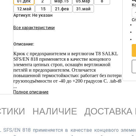
01.дек
2
мар.15
05.мар
8
К
12.май
15
21.фев
31.май
Артикул:
Не указан
С
Все характеристики
Описание:
Крюк с предохранителем и вертлюгом Т8 SALKL
SFS/EN 818 применяется в качестве концевого
элемента цепных строп, оснащён вертлюжной
петлёй и предохранителем. Отличается
повышенной термостойкостью: работает без потери
грузоподъёмности от -40 до +200 градусов С. .tab-t8
...
Полное описание
СТИКИ
НАЛИЧИЕ
ДОСТАВКА 
 SFS/EN 818 применяется в качестве концевого элеме