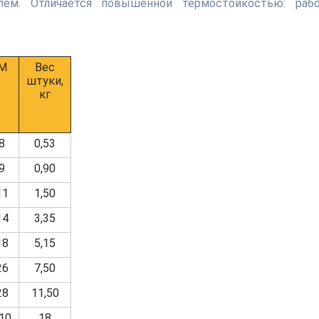
лем. Отличается повышенной термостойкостью: раб
M
Вес
штуки,
кг
8
0,53
9
0,90
11
1,50
14
3,35
18
5,15
26
7,50
28
11,50
10
18