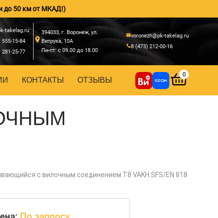
и до 50 км от МКАД!)
k-takelag.ru
394033, г. Воронеж, ул.
voronezh@pk-takelag.ru
) 555-15-84
Витрука, 10А
8 (473) 212-00-16
Пн-пт: с 09.00 до 18.00
) 281-25-77
0
ИИ
КОНТАКТЫ
ОТЗЫВЫ
ОЧНЫМ
вающийся с вилочным соединением Т8 VAKH SFS/EN 818
ена:
По запросу