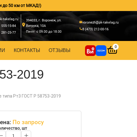
и до 50 км от МКАД!)
k-takelag.ru
394033, г. Воронеж, ул.
voronezh@pk-takelag.ru
) 555-15-84
Витрука, 10А
8 (473) 212-00-16
Пн-пт: с 09.00 до 18.00
) 281-25-77
0
ИИ
КОНТАКТЫ
ОТЗЫВЫ
53-2019
 типа Рт3 ГОСТ Р 58753-2019
ена:
По запросу
оличество, шт