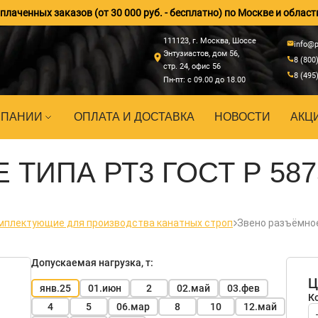
лаченных заказов (от 30 000 руб. - бесплатно) по Москве и област
111123, г. Москва, Шоссе
info@p
Энтузиастов, дом 56,
8 (800
стр. 24, офис 56
8 (495
Пн-пт: с 09.00 до 18.00
МПАНИИ
ОПЛАТА И ДОСТАВКА
НОВОСТИ
АКЦ
ТИПА РТ3 ГОСТ Р 587
мплектующие для производства канатных строп
Звено разъёмное
Допускаемая нагрузка, т:
Ц
янв.25
01.июн
2
02.май
03.фев
К
4
5
06.мар
8
10
12.май