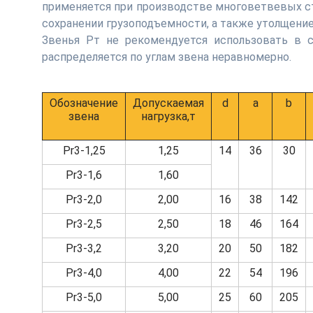
применяется при производстве многоветвевых ст
сохранении грузоподъемности, а также утолщение
Звенья Рт не рекомендуется использовать в с
распределяется по углам звена неравномерно.
Обозначение
Допускаемая
d
a
b
звена
нагрузка,т
Pr3-1,25
1,25
14
36
30
Pr3-1,6
1,60
Pr3-2,0
2,00
16
38
142
Pr3-2,5
2,50
18
46
164
Pr3-3,2
3,20
20
50
182
Pr3-4,0
4,00
22
54
196
Pr3-5,0
5,00
25
60
205