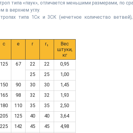
роп типа «паук», отличается меньшими размерами, по сра
м в верхнем углу.
тропах типа 1Ск и 3СК (нечетное количество ветвей),
c
e
r
r₁
Вес
штуки,
кг
125
67
22
22
0,95
25
25
1,00
150
90
30
30
1,45
165
98
32
32
1,93
180
110
35
35
2,50
205
125
40
40
3,64
225
142
45
45
4,98