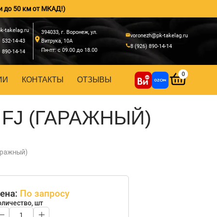
и до 50 км от МКАД!)
k-takelag.ru
394033, г. Воронеж, ул.
voronezh@pk-takelag.ru
) 532-14-43
Витрука, 10А
8 (926) 890-14-14
Пн-пт: с 09.00 до 18.00
) 890-14-14
0
ИИ
КОНТАКТЫ
ОТЗЫВЫ
FJ (ГАРАЖНЫЙ)
аражный)
ена:
По запросу
оличество, шт