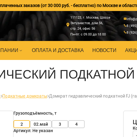
лаченных заказов (от 30 000 руб. - бесплатно) по Москве и област
111123, г. Москва, Шоссе
info@p
Энтузиастов, дом 56,
8 (495
стр. 24, офис 56
8 (926
Пн-пт: с 09.00 до 18.00
МПАНИИ
ОПЛАТА И ДОСТАВКА
НОВОСТИ
АКЦ
ИЧЕСКИЙ ПОДКАТНОЙ 
е
Подкатные домкраты
Домкрат гидравлический подкатной FJ (г
Грузоподъёмность, т
Ц
2
02.май
3
4
К
Артикул:
Не указан