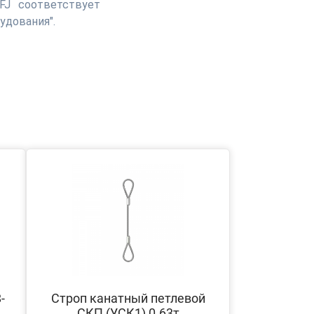
FJ соответствует
удования".
-
Строп канатный петлевой
СКП (УСК1) 0.63т