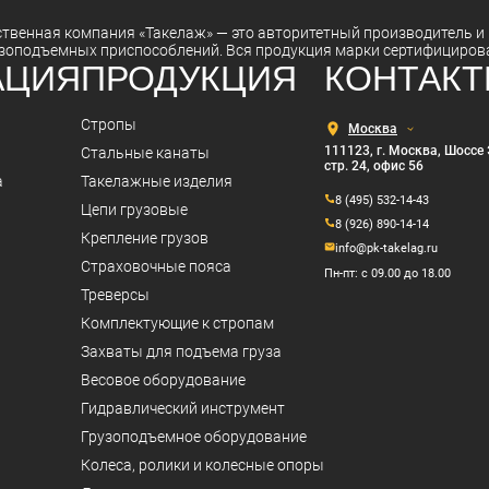
ственная компания
«Такелаж»
— это авторитетный
производитель
и
зоподъемных приспособлений. Вся
продукция
марки
сертифициров
АЦИЯ
ПРОДУКЦИЯ
КОНТАК
Выберите
Стропы
город
111123, г. Москва, Шоссе 
Стальные канаты
стр. 24, офис 56
а
Такелажные изделия
8 (495) 532-14-43
Цепи грузовые
8 (926) 890-14-14
Крепление грузов
info@pk-takelag.ru
Страховочные пояса
Пн-пт: с 09.00 до 18.00
Треверсы
Комплектующие к стропам
Захваты для подъема груза
Весовое оборудование
Гидравлический инструмент
Грузоподъемное оборудование
Колеса, ролики и колесные опоры