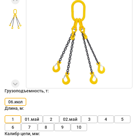
Грузоподъемность, т:
06.июл
Длина, м:
1
01.май
2
02.май
3
4
5
6
7
8
9
10
Калибр цепи, мм: