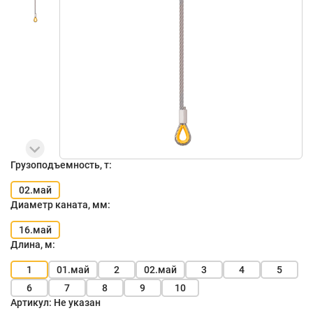
Грузоподъемность, т:
02.май
Диаметр каната, мм:
16.май
Длина, м:
1
01.май
2
02.май
3
4
5
6
7
8
9
10
Артикул:
Не указан